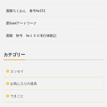
鹿園ろくおん 春号№151
墨Sumiアートワーク
鹿園 秋号 №１５０滝行体験記
カテゴリー
エッセイ
お気に入りの道具
できごと