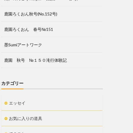
鹿園ろくおん秋号(No.152号)
鹿園ろくおん 春号№151
墨Sumiアートワーク
鹿園 秋号 №１５０滝行体験記
カテゴリー
エッセイ
お気に入りの道具