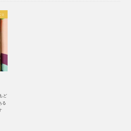
ごと
もど
ある
す