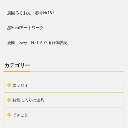
鹿園ろくおん 春号№151
墨Sumiアートワーク
鹿園 秋号 №１５０滝行体験記
カテゴリー
エッセイ
お気に入りの道具
できごと