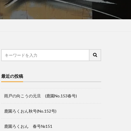
最近の投稿
雨戸の向こうの元旦 (鹿園No.153春号)
鹿園ろくおん秋号(No.152号)
鹿園ろくおん 春号№151