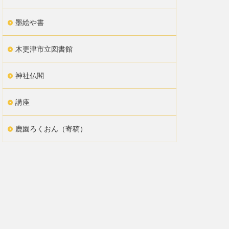
墨絵や書
木更津市立図書館
神社仏閣
講座
鹿園ろくおん（寄稿）