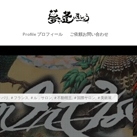
Profile プロフィール
ご依頼お問い合わせ
＃パリ
,
＃フランス
,
＃ル，サロン
,
＃不動明王
,
＃国際サロン
,
＃美術展