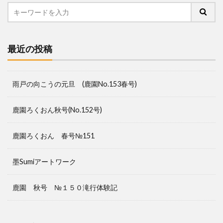
最近の投稿
雨戸の向こうの元旦 (鹿園No.153春号)
鹿園ろくおん秋号(No.152号)
鹿園ろくおん 春号№151
墨Sumiアートワーク
鹿園 秋号 №１５０滝行体験記