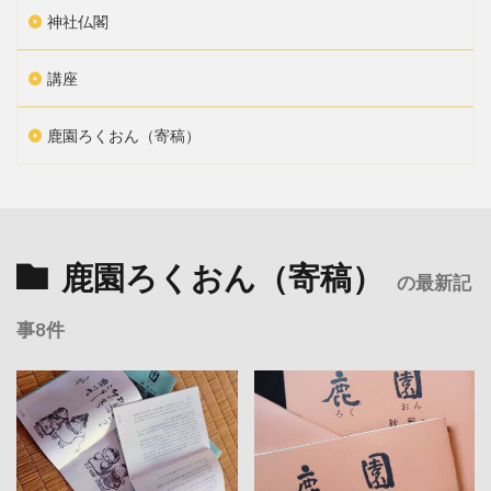
神社仏閣
講座
鹿園ろくおん（寄稿）
鹿園ろくおん（寄稿）
の最新記
事8件