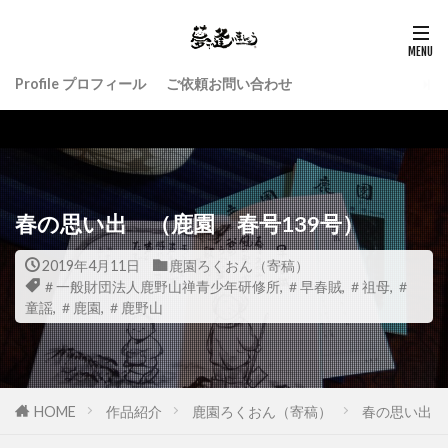
Profile プロフィール
ご依頼お問い合わせ
春の思い出 （鹿園 春号139号）
2019年4月11日
鹿園ろくおん（寄稿）
＃一般財団法人鹿野山禅青少年研修所
,
＃早春賊
,
＃祖母
,
＃
童謡
,
＃鹿園
,
＃鹿野山
HOME
作品紹介
鹿園ろくおん（寄稿）
春の思い出 