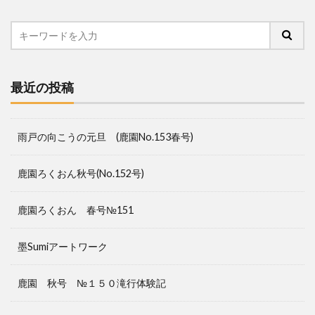
最近の投稿
雨戸の向こうの元旦 (鹿園No.153春号)
鹿園ろくおん秋号(No.152号)
鹿園ろくおん 春号№151
墨Sumiアートワーク
鹿園 秋号 №１５０滝行体験記