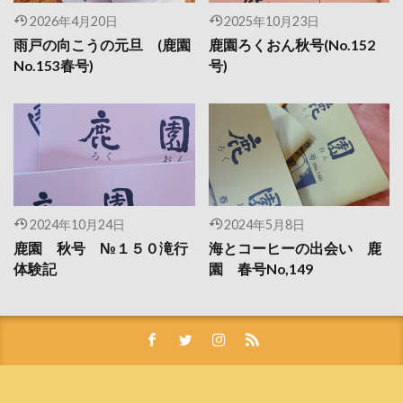
2026年4月20日
2025年10月23日
雨戸の向こうの元旦 (鹿園
鹿園ろくおん秋号(No.152
No.153春号)
号)
2024年10月24日
2024年5月8日
鹿園 秋号 №１５０滝行
海とコーヒーの出会い 鹿
体験記
園 春号No,149