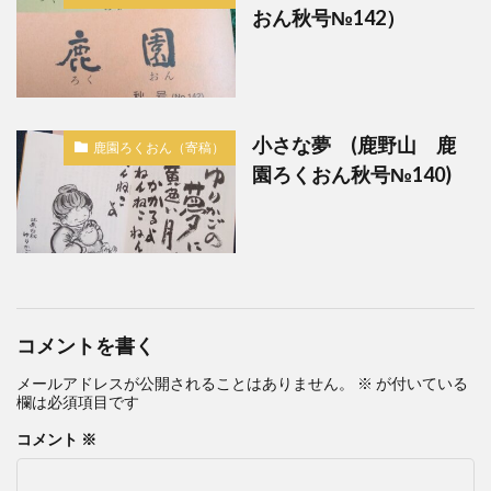
おん秋号№142）
小さな夢 (鹿野山 鹿
鹿園ろくおん（寄稿）
園ろくおん秋号№140)
コメントを書く
メールアドレスが公開されることはありません。
※
が付いている
欄は必須項目です
コメント
※