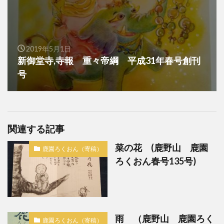
2019年5月1日
新御堂寺,寺報 重々帝綱 平成31年春号創刊
号
関連する記事
菜の花 (鹿野山 鹿園
鹿園ろくおん（寄稿）
ろくおん春号135号)
雨 （鹿野山 鹿園ろく
鹿園ろくおん（寄稿）