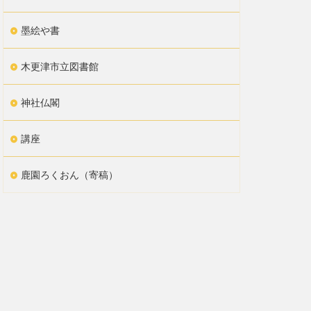
墨絵や書
木更津市立図書館
神社仏閣
講座
鹿園ろくおん（寄稿）