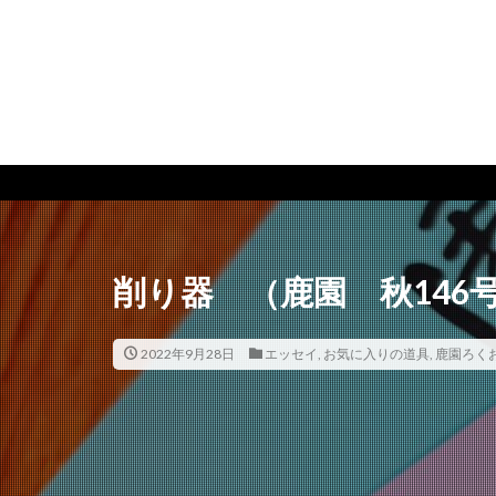
削り器 （鹿園 秋146
2022年9月28日
エッセイ
,
お気に入りの道具
,
鹿園ろく