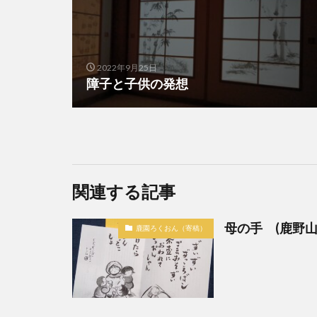
2022年9月25日
障子と子供の発想
関連する記事
母の手 (鹿野山
鹿園ろくおん（寄稿）