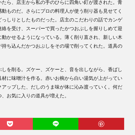
いたら、店主から私の手のひらに四角い釘が渡された。青
感動ものだ。さらにプロの料理人が使う削り器も見せてく
どっしりとしたものだった。店主のこだわりの話でカンゲ
連絡を受け、スーパーで買ったかつおぶしを握りしめて迎
に動かせるようになっている。薄く削り直され、新しい木
が持ち込んだかつおぶしをその場で削ってくれた。道具の
ぶしを削る。ズケー、ズケーと、音を出しながら、香ばし
具材に味噌汁を作る。赤いお椀から白い湯気が上がってい
クアップした、だしのうま味が体に沁み渡っていく。何だ
つ、お気に入りの道具が増えた。