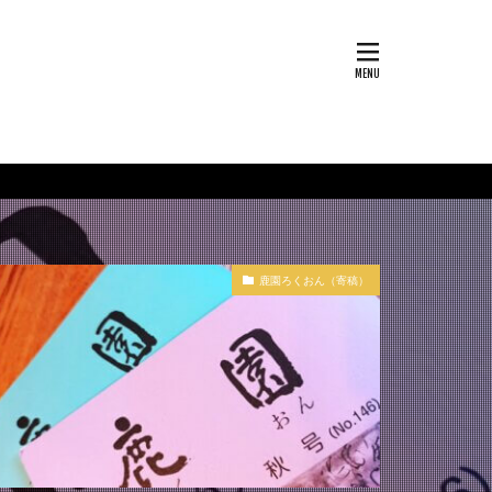
鹿園ろくおん（寄稿）