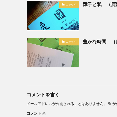
障子と私 （鹿園
エッセイ
豊かな時間 （
エッセイ
コメントを書く
メールアドレスが公開されることはありません。
※
が
コメント
※